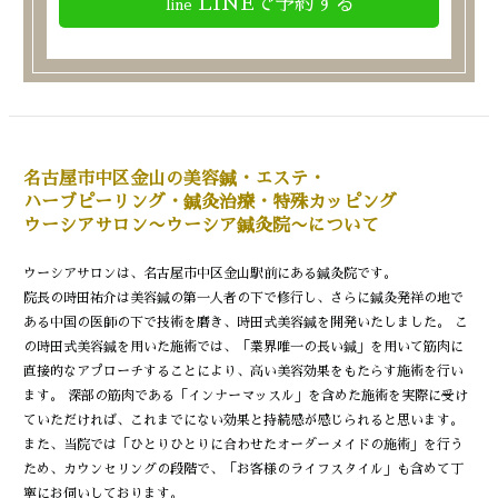
LINEで予約する
名古屋市中区金山の美容鍼・エステ・
ハーブピーリング・鍼灸治療・特殊カッピング
ウーシアサロン〜ウーシア鍼灸院〜について
ウーシアサロンは、名古屋市中区金山駅前にある鍼灸院です。
院長の時田祐介は美容鍼の第一人者の下で修行し、さらに鍼灸発祥の地で
ある中国の医師の下で技術を磨き、時田式美容鍼を開発いたしました。 こ
の時田式美容鍼を用いた施術では、「業界唯一の長い鍼」を用いて筋肉に
直接的なアプローチすることにより、高い美容効果をもたらす施術を行い
ます。 深部の筋肉である「インナーマッスル」を含めた施術を実際に受け
ていただければ、これまでにない効果と持続感が感じられると思います。
また、当院では「ひとりひとりに合わせたオーダーメイドの施術」を行う
ため、カウンセリングの段階で、「お客様のライフスタイル」も含めて丁
寧にお伺いしております。