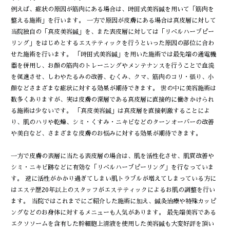
例えば、症状の原因が筋肉にある場合は、時田式美容鍼を用いて「筋肉を
整える施術」を行います。 一方で原因が皮膚にある場合は真皮層に対して
当院独自の「真皮美容鍼」を、また表皮層に対しては「リベルハーブピー
リング」をはじめとするエステティックを行うといった原因の部位に合わ
せた施術を行います。 「時田式美容鍼」を用いた施術では最先端の通電機
器を併用し、お顔の筋肉のトレーニングやメンテナンスを行うことで血流
を促進させ、しわやたるみの改善、むくみ、クマ、筋肉のコリ・張り、小
顔などさまざまな症状に対する効果が期待できます。 世の中に美容施術は
数多くありますが、実は皮膚の深層である真皮層に直接的に働きかけられ
る施術は少ないです。 「真皮美容鍼」は真皮層を直接刺激することによ
り、肌のハリや乾燥、シミ・くすみ・ニキビなどのターンオーバーの改善
や美白など、さまざまな皮膚のお悩みに対する効果が期待できます。
一方で皮膚の表層に当たる表皮層の場合は、肌を活性化させ、肌質改善や
シミ・ニキビ跡などに有効な「リベルハーブピーリング」を行なっていま
す。 逆に活性がかかり過ぎてしまい肌トラブルが増えてしまっている方に
はエステ歴20年以上のスタッフがエステティックによるお肌の調整を行い
ます。 当院ではこれまでにご紹介した施術に加え、鍼灸治療や特殊カッピ
ングなどのお身体に対するメニューも人気があります。 最先端美容である
エクソソームを含有した幹細胞上清液を使用した美容鍼も大変好評を頂い