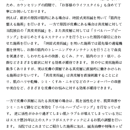
ため、カウンセリングの段階で、「お客様のライフスタイル」も含めて丁
寧にお伺いしております。
例えば、症状の原因が筋肉にある場合は、時田式美容鍼を用いて「筋肉を
整える施術」を行います。 一方で原因が皮膚にある場合は真皮層に対して
当院独自の「真皮美容鍼」を、また表皮層に対しては「リベルハーブピー
リング」をはじめとするエステティックを行うといった原因の部位に合わ
せた施術を行います。 「時田式美容鍼」を用いた施術では最先端の通電機
器を併用し、お顔の筋肉のトレーニングやメンテナンスを行うことで血流
を促進させ、しわやたるみの改善、むくみ、クマ、筋肉のコリ・張り、小
顔などさまざまな症状に対する効果が期待できます。 世の中に美容施術は
数多くありますが、実は皮膚の深層である真皮層に直接的に働きかけられ
る施術は少ないです。 「真皮美容鍼」は真皮層を直接刺激することによ
り、肌のハリや乾燥、シミ・くすみ・ニキビなどのターンオーバーの改善
や美白など、さまざまな皮膚のお悩みに対する効果が期待できます。
一方で皮膚の表層に当たる表皮層の場合は、肌を活性化させ、肌質改善や
シミ・ニキビ跡などに有効な「リベルハーブピーリング」を行なっていま
す。 逆に活性がかかり過ぎてしまい肌トラブルが増えてしまっている方に
はエステ歴20年以上のスタッフがエステティックによるお肌の調整を行い
ます。 当院ではこれまでにご紹介した施術に加え、鍼灸治療や特殊カッピ