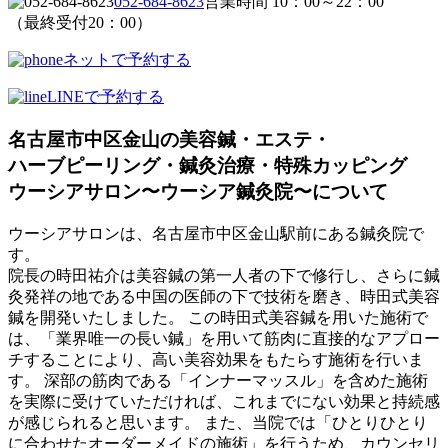
052-684-8623
営業時間 10：00～22：00
（最終受付20：00）
ネットで予約する
LINEで予約する
名古屋市中区金山の美容鍼・エステ・
ハーブピーリング・鍼灸治療・特殊カッピング
ウーシアサロン〜ウーシア鍼灸院〜について
ウーシアサロンは、名古屋市中区金山駅前にある鍼灸院で
す。
院長の時田祐介は美容鍼の第一人者の下で修行し、さらに鍼
灸発祥の地である中国の医師の下で技術を磨き、時田式美容
鍼を開発いたしました。 この時田式美容鍼を用いた施術で
は、「業界唯一の長い鍼」を用いて筋肉に直接的なアプロー
チすることにより、高い美容効果をもたらす施術を行いま
す。 深部の筋肉である「インナーマッスル」を含めた施術
を実際に受けていただければ、これまでにない効果と持続感
が感じられると思います。 また、当院では「ひとりひとり
に合わせたオーダーメイドの施術」を行うため、カウンセリ