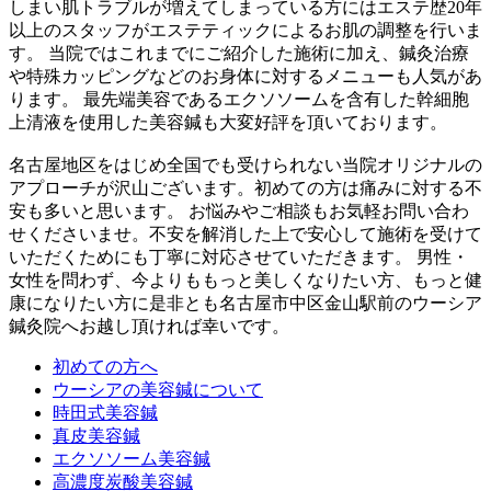
しまい肌トラブルが増えてしまっている方にはエステ歴20年
以上のスタッフがエステティックによるお肌の調整を行いま
す。 当院ではこれまでにご紹介した施術に加え、鍼灸治療
や特殊カッピングなどのお身体に対するメニューも人気があ
ります。 最先端美容であるエクソソームを含有した幹細胞
上清液を使用した美容鍼も大変好評を頂いております。
名古屋地区をはじめ全国でも受けられない当院オリジナルの
アプローチが沢山ございます。初めての方は痛みに対する不
安も多いと思います。 お悩みやご相談もお気軽お問い合わ
せくださいませ。不安を解消した上で安心して施術を受けて
いただくためにも丁寧に対応させていただきます。 男性・
女性を問わず、今よりももっと美しくなりたい方、もっと健
康になりたい方に是非とも名古屋市中区金山駅前のウーシア
鍼灸院へお越し頂ければ幸いです。
初めての方へ
ウーシアの美容鍼について
時田式美容鍼
真皮美容鍼
エクソソーム美容鍼
高濃度炭酸美容鍼