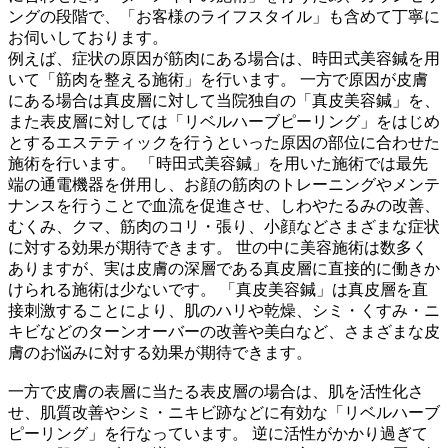
ングの段階で、「お客様のライフスタイル」も含めて丁寧に
お伺いしております。
例えば、症状の原因が筋肉にある場合は、時田式美容鍼を用
いて「筋肉を整える施術」を行います。 一方で原因が皮膚
にある場合は真皮層に対して当院独自の「真皮美容鍼」を、
また表皮層に対しては「リベルハーブピーリング」をはじめ
とするエステティックを行うといった原因の部位に合わせた
施術を行います。 「時田式美容鍼」を用いた施術では最先
端の通電機器を併用し、お顔の筋肉のトレーニングやメンテ
ナンスを行うことで血流を促進させ、しわやたるみの改善、
むくみ、クマ、筋肉のコリ・張り、小顔などさまざまな症状
に対する効果が期待できます。 世の中に美容施術は数多く
ありますが、実は皮膚の深層である真皮層に直接的に働きか
けられる施術は少ないです。 「真皮美容鍼」は真皮層を直
接刺激することにより、肌のハリや乾燥、シミ・くすみ・ニ
キビなどのターンオーバーの改善や美白など、さまざまな皮
膚のお悩みに対する効果が期待できます。
一方で皮膚の表層に当たる表皮層の場合は、肌を活性化さ
せ、肌質改善やシミ・ニキビ跡などに有効な「リベルハーブ
ピーリング」を行なっています。 逆に活性がかかり過ぎて