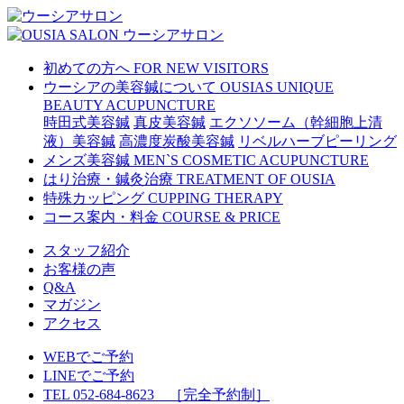
初めての方へ
FOR NEW VISITORS
ウーシアの美容鍼について
OUSIAS UNIQUE
BEAUTY ACUPUNCTURE
時田式美容鍼
真皮美容鍼
エクソソーム（幹細胞上清
液）美容鍼
高濃度炭酸美容鍼
リベルハーブピーリング
メンズ美容鍼
MEN`S COSMETIC ACUPUNCTURE
はり治療・鍼灸治療
TREATMENT OF OUSIA
特殊カッピング
CUPPING THERAPY
コース案内・料金
COURSE & PRICE
スタッフ紹介
お客様の声
Q&A
マガジン
アクセス
WEBでご予約
LINEでご予約
TEL 052-684-8623 ［完全予約制］