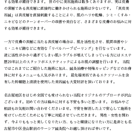
する効果が期待できます。 世の中に美容施術は数多くありますが、実は皮膚
の深層である真皮層に直接的に働きかけられる施術は少ないです。 「真皮美
容鍼」は真皮層を直接刺激することにより、肌のハリや乾燥、シミ・くすみ・
ニキビなどのターンオーバーの改善や美白など、さまざまな皮膚のお悩みに対
する効果が期待できます。
一方で皮膚の表層に当たる表皮層の場合は、肌を活性化させ、肌質改善やシ
ミ・ニキビ跡などに有効な「リベルハーブピーリング」を行なっています。
逆に活性がかかり過ぎてしまい肌トラブルが増えてしまっている方にはエステ
歴20年以上のスタッフがエステティックによるお肌の調整を行います。 当院
ではこれまでにご紹介した施術に加え、鍼灸治療や特殊カッピングなどのお身
体に対するメニューも人気があります。 最先端美容であるエクソソームを含
有した幹細胞上清液を使用した美容鍼も大変好評を頂いております。
名古屋地区をはじめ全国でも受けられない当院オリジナルのアプローチが沢山
ございます。初めての方は痛みに対する不安も多いと思います。 お悩みやご
相談もお気軽お問い合わせくださいませ。不安を解消した上で安心して施術を
受けていただくためにも丁寧に対応させていただきます。 男性・女性を問わ
ず、今よりももっと美しくなりたい方、もっと健康になりたい方に是非とも名
古屋市中区金山駅前のウーシア鍼灸院へお越し頂ければ幸いです。