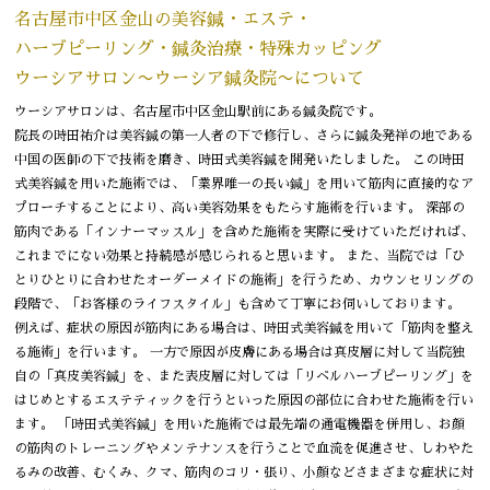
名古屋市中区金山の美容鍼・エステ・
ハーブピーリング・鍼灸治療・特殊カッピング
ウーシアサロン〜ウーシア鍼灸院〜について
ウーシアサロンは、名古屋市中区金山駅前にある鍼灸院です。
院長の時田祐介は美容鍼の第一人者の下で修行し、さらに鍼灸発祥の地である
中国の医師の下で技術を磨き、時田式美容鍼を開発いたしました。 この時田
式美容鍼を用いた施術では、「業界唯一の長い鍼」を用いて筋肉に直接的なア
プローチすることにより、高い美容効果をもたらす施術を行います。 深部の
筋肉である「インナーマッスル」を含めた施術を実際に受けていただければ、
これまでにない効果と持続感が感じられると思います。 また、当院では「ひ
とりひとりに合わせたオーダーメイドの施術」を行うため、カウンセリングの
段階で、「お客様のライフスタイル」も含めて丁寧にお伺いしております。
例えば、症状の原因が筋肉にある場合は、時田式美容鍼を用いて「筋肉を整え
る施術」を行います。 一方で原因が皮膚にある場合は真皮層に対して当院独
自の「真皮美容鍼」を、また表皮層に対しては「リベルハーブピーリング」を
はじめとするエステティックを行うといった原因の部位に合わせた施術を行い
ます。 「時田式美容鍼」を用いた施術では最先端の通電機器を併用し、お顔
の筋肉のトレーニングやメンテナンスを行うことで血流を促進させ、しわやた
るみの改善、むくみ、クマ、筋肉のコリ・張り、小顔などさまざまな症状に対