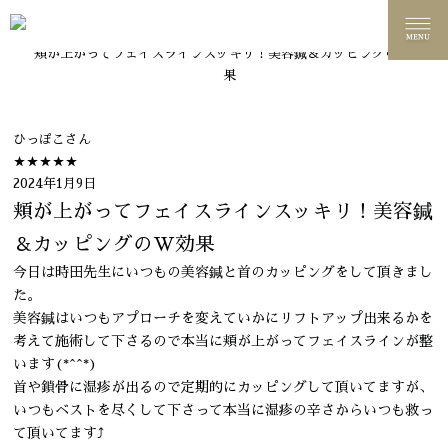
名古屋美容鍼 ウーシア鍼灸院
お客様の声
頬が上がってフェイスラインスッキリ！美容鍼＆カッピングのW効
果
ひっぽこ
さん
★★★★★
2024年1月9日
頬が上がってフェイスラインスッキリ！美容鍼
＆カッピングのW効果
今日は時田先生にいつもの美容鍼と首のカッピングをして頂きまし
た。
美容鍼はいつもアプローチを変えていかにリフトアップ出来るかを
考えて施術して下さるので本当に頬が上がってフェイスラインが整
います(*^^*)
首や鎖骨に湿疹が出るので定期的にカッピングして頂いてますが、
いつもベストを尽くして下さって本当に湿疹の辛さからいつも救っ
て頂いてます⤴