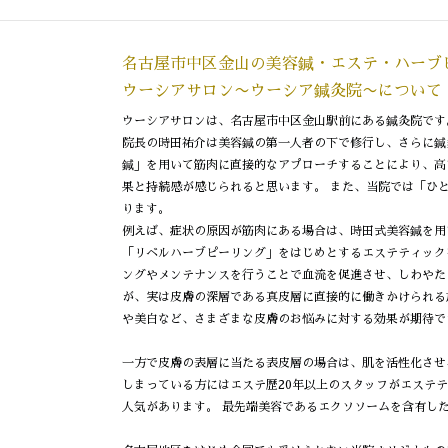
名古屋市中区金山の美容鍼・エステ・
ハーブ
ウーシアサロン〜ウーシア鍼灸院〜について
ウーシアサロンは、名古屋市中区金山駅前にある鍼灸院です
院長の時田祐介は美容鍼の第一人者の下で修行し、さらに鍼
鍼」を用いて筋肉に直接的なアプローチすることにより、高
果と持続感が感じられると思います。 また、当院では「ひ
ります。
例えば、症状の原因が筋肉にある場合は、時田式美容鍼を用
「リベルハーブピーリング」をはじめとするエステティック
ングやメンテナンスを行うことで血流を促進させ、しわやた
が、実は皮膚の深層である真皮層に直接的に働きかけられる
や美白など、さまざまな皮膚のお悩みに対する効果が期待で
一方で皮膚の表層に当たる表皮層の場合は、肌を活性化させ
しまっている方にはエステ歴20年以上のスタッフがエステ
人気があります。 最先端美容であるエクソソームを含有し