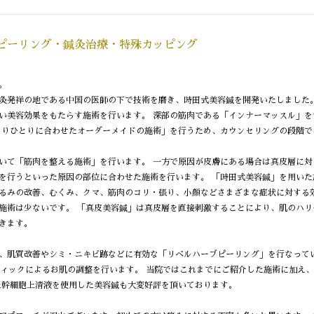
ピーリング・鍼灸治療・特殊カッピング
。
灸発祥の地である中国の医師の下で技術を磨き、時田式美容鍼を開発いたしました
い美容効果をもたらす施術を行います。 深部の筋肉である「インナーマッスル」
とりひとりに合わせたオーダーメイドの施術」を行うため、カウンセリングの段階
いて「筋肉を整える施術」を行います。 一方で原因が皮膚にある場合は真皮層に
を行うといった原因の部位に合わせた施術を行います。 「時田式美容鍼」を用い
るみの改善、むくみ、クマ、筋肉のコリ・張り、小顔などさまざまな症状に対する
施術は少ないです。 「真皮美容鍼」は真皮層を直接刺激することにより、肌のハ
きます。
、肌質改善やシミ・ニキビ跡などに有効な「リベルハーブピーリング」を行なって
ティックによるお肌の調整を行います。 当院ではこれまでにご紹介した施術に加え
た幹細胞上清液を使用した美容鍼も大変好評を頂いております。