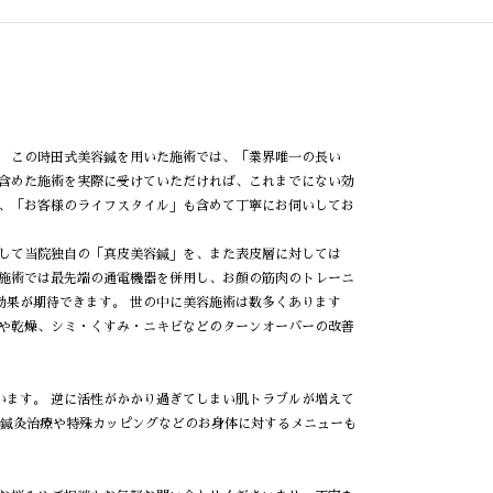
。 この時田式美容鍼を用いた施術では、「業界唯一の長い
を含めた施術を実際に受けていただければ、これまでにない効
で、「お客様のライフスタイル」も含めて丁寧にお伺いしてお
対して当院独自の「真皮美容鍼」を、また表皮層に対しては
た施術では最先端の通電機器を併用し、お顔の筋肉のトレーニ
効果が期待できます。 世の中に美容施術は数多くあります
リや乾燥、シミ・くすみ・ニキビなどのターンオーバーの改善
います。 逆に活性がかかり過ぎてしまい肌トラブルが増えて
、鍼灸治療や特殊カッピングなどのお身体に対するメニューも