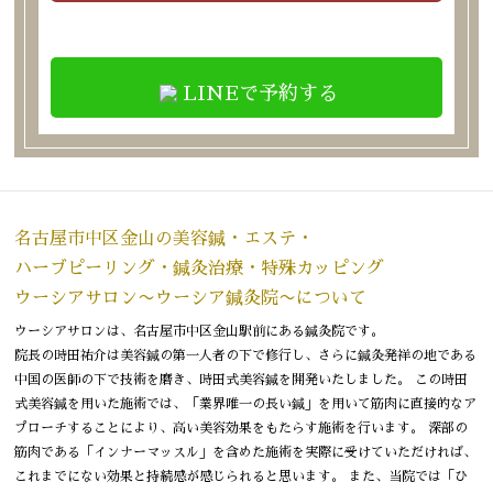
LINEで予約する
名古屋市中区金山の美容鍼・エステ・
ハーブピーリング・鍼灸治療・特殊カッピング
ウーシアサロン〜ウーシア鍼灸院〜について
ウーシアサロンは、名古屋市中区金山駅前にある鍼灸院です。
院長の時田祐介は美容鍼の第一人者の下で修行し、さらに鍼灸発祥の地である
中国の医師の下で技術を磨き、時田式美容鍼を開発いたしました。 この時田
式美容鍼を用いた施術では、「業界唯一の長い鍼」を用いて筋肉に直接的なア
プローチすることにより、高い美容効果をもたらす施術を行います。 深部の
筋肉である「インナーマッスル」を含めた施術を実際に受けていただければ、
これまでにない効果と持続感が感じられると思います。 また、当院では「ひ