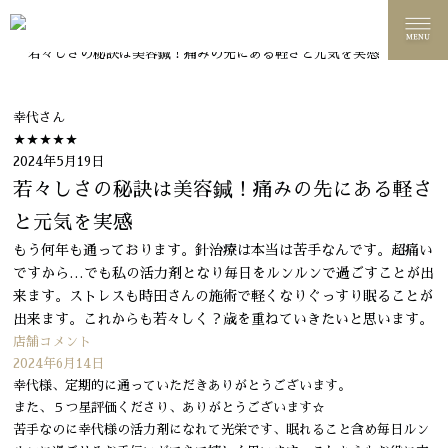
名古屋美容鍼 ウーシア鍼灸院
お客様の声
若々しさの秘訣は美容鍼！痛みの先にある軽さと元気を実感
幸代
さん
★★★★★
2024年5月19日
若々しさの秘訣は美容鍼！痛みの先にある軽さ
と元気を実感
もう何年も通っております。針治療は本当は苦手なんです。超痛い
ですから…でも私の活力剤となり毎日をルンルンで過ごすことが出
来ます。ストレスも時田さんの施術で軽くなりぐっすり眠ることが
出来ます。これからも若々しく？歳を重ねていきたいと思います。
店舗コメント
2024年6月14日
幸代様、定期的に通っていただきありがとうございます。
また、５つ星評価くださり、ありがとうございます☆
苦手なのに幸代様の活力剤になれて光栄です、眠れること含め毎日ルン