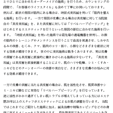
とりひとりに合わせたオーダーメイドの施術」を行うため、カウンセリングの
段階で、「お客様のライフスタイル」も含めて丁寧にお伺いしております。
例えば、症状の原因が筋肉にある場合は、時田式美容鍼を用いて「筋肉を整え
る施術」を行います。 一方で原因が皮膚にある場合は真皮層に対して当院独
自の「真皮美容鍼」を、また表皮層に対しては「リベルハーブピーリング」を
はじめとするエステティックを行うといった原因の部位に合わせた施術を行い
ます。 「時田式美容鍼」を用いた施術では最先端の通電機器を併用し、お顔
の筋肉のトレーニングやメンテナンスを行うことで血流を促進させ、しわやた
るみの改善、むくみ、クマ、筋肉のコリ・張り、小顔などさまざまな症状に対
する効果が期待できます。 世の中に美容施術は数多くありますが、実は皮膚
の深層である真皮層に直接的に働きかけられる施術は少ないです。 「真皮美
容鍼」は真皮層を直接刺激することにより、肌のハリや乾燥、シミ・くすみ・
ニキビなどのターンオーバーの改善や美白など、さまざまな皮膚のお悩みに対
する効果が期待できます。
一方で皮膚の表層に当たる表皮層の場合は、肌を活性化させ、肌質改善やシ
ミ・ニキビ跡などに有効な「リベルハーブピーリング」を行なっています。
逆に活性がかかり過ぎてしまい肌トラブルが増えてしまっている方にはエステ
歴20年以上のスタッフがエステティックによるお肌の調整を行います。 当院
ではこれまでにご紹介した施術に加え、鍼灸治療や特殊カッピングなどのお身
体に対するメニューも人気があります。 最先端美容であるエクソソームを含