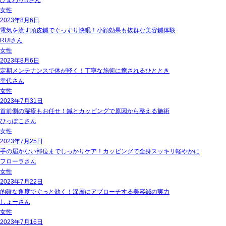
ひまわりR
さん
女性
2023年8月6日
電気を流す頭皮鍼でぐっすり快眠！小顔効果も抜群な美容鍼体験
RUI
さん
女性
2023年8月6日
定期メンテナンスで体が軽く！丁寧な施術に癒されるひととき
幸代
さん
女性
2023年7月31日
首前側の湿疹もお任せ！鍼とカッピングで原因から整える施術
ひっぽこ
さん
女性
2023年7月25日
手の届かない部位までしっかりケア！カッピングで全身スッキリ軽やかに
フローラ
さん
女性
2023年7月22日
的確な角度でぐっと効く！深層にアプローチする美容鍼の実力
しょー
さん
女性
2023年7月16日