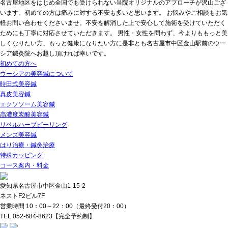
名古屋地区をはじめ全国でも受けられない当院オリジナルのアプローチが沢山ござ
います。初めての方は痛みに対する不安も多いと思います。 お悩みやご相談もお気
軽お問い合わせくださいませ。不安を解消した上で安心して施術を受けていただく
ためにも丁寧に対応させていただきます。 男性・女性を問わず、今よりももっと美
しくなりたい方、もっと健康になりたい方に是非とも名古屋市中区金山駅前のウー
シア鍼灸院へお越し頂ければ幸いです。
初めての方へ
ウーシアの美容鍼について
時田式美容鍼
真皮美容鍼
エクソソーム美容鍼
高濃度炭酸美容鍼
リベルハーブピーリング
メンズ美容鍼
はり治療・鍼灸治療
特殊カッピング
コース案内・料金
愛知県名古屋市中区金山1-15-2
ネストF2ビル7F
営業時間 10：00～22：00（最終受付20：00）
TEL 052-684-8623
【完全予約制】