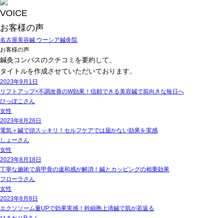
VOICE
お客様の声
名古屋美容鍼 ウーシア鍼灸院
お客様の声
鍼灸コンパスのクチコミを要約して、
タイトルを作成させていただいております。
2023年9月1日
リフトアップ×不調改善のW効果！信頼できる美容鍼で前向きな毎日へ
ひっぽこ
さん
女性
2023年8月26日
電気＋鍼で頭スッキリ！セルフケアでは届かない効果を実感
しょー
さん
女性
2023年8月18日
丁寧な施術で肩甲骨の違和感が解消！鍼とカッピングの相乗効果
フローラ
さん
女性
2023年8月8日
エクソソーム量UPで効果実感！幹細胞上清鍼で肌が若返る