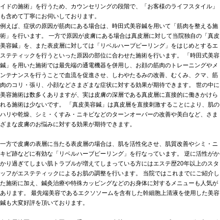
イドの施術」を行うため、カウンセリングの段階で、「お客様のライフスタイル」
も含めて丁寧にお伺いしております。
例えば、症状の原因が筋肉にある場合は、時田式美容鍼を用いて「筋肉を整える施
術」を行います。 一方で原因が皮膚にある場合は真皮層に対して当院独自の「真皮
美容鍼」を、また表皮層に対しては「リベルハーブピーリング」をはじめとするエ
ステティックを行うといった原因の部位に合わせた施術を行います。 「時田式美容
鍼」を用いた施術では最先端の通電機器を併用し、お顔の筋肉のトレーニングやメ
ンテナンスを行うことで血流を促進させ、しわやたるみの改善、むくみ、クマ、筋
肉のコリ・張り、小顔などさまざまな症状に対する効果が期待できます。 世の中に
美容施術は数多くありますが、実は皮膚の深層である真皮層に直接的に働きかけら
れる施術は少ないです。 「真皮美容鍼」は真皮層を直接刺激することにより、肌の
ハリや乾燥、シミ・くすみ・ニキビなどのターンオーバーの改善や美白など、さま
ざまな皮膚のお悩みに対する効果が期待できます。
一方で皮膚の表層に当たる表皮層の場合は、肌を活性化させ、肌質改善やシミ・ニ
キビ跡などに有効な「リベルハーブピーリング」を行なっています。 逆に活性がか
かり過ぎてしまい肌トラブルが増えてしまっている方にはエステ歴20年以上のスタ
ッフがエステティックによるお肌の調整を行います。 当院ではこれまでにご紹介し
た施術に加え、鍼灸治療や特殊カッピングなどのお身体に対するメニューも人気が
あります。 最先端美容であるエクソソームを含有した幹細胞上清液を使用した美容
鍼も大変好評を頂いております。