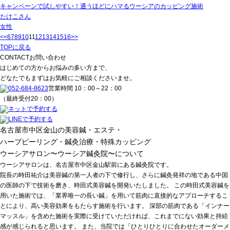
キャンペーンで試しやすい！通うほどにハマるウーシアのカッピング施術
たけこ
さん
女性
<<
6
7
8
9
10
11
12
13
14
15
16
>>
TOPに戻る
CONTACT
お問い合わせ
はじめての方からお悩みの多い方まで、
どなたでもまずはお気軽にご相談くださいませ。
052-684-8623
営業時間 10：00～22：00
（最終受付20：00）
ネットで予約する
LINEで予約する
名古屋市中区金山の美容鍼・エステ・
ハーブピーリング・鍼灸治療・特殊カッピング
ウーシアサロン〜ウーシア鍼灸院〜について
ウーシアサロンは、名古屋市中区金山駅前にある鍼灸院です。
院長の時田祐介は美容鍼の第一人者の下で修行し、さらに鍼灸発祥の地である中国
の医師の下で技術を磨き、時田式美容鍼を開発いたしました。 この時田式美容鍼を
用いた施術では、「業界唯一の長い鍼」を用いて筋肉に直接的なアプローチするこ
とにより、高い美容効果をもたらす施術を行います。 深部の筋肉である「インナー
マッスル」を含めた施術を実際に受けていただければ、これまでにない効果と持続
感が感じられると思います。 また、当院では「ひとりひとりに合わせたオーダーメ