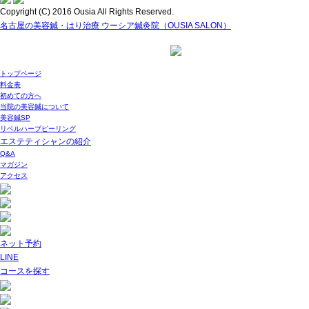
Copyright (C) 2016 Ousia All Rights Reserved.
名古屋の美容鍼・はり治療 ウーシア鍼灸院（OUSIA SALON）
トップページ
料金表
初めての方へ
当院の美容鍼について
美容鍼SP
リベルハーブピーリング
エステティシャンの紹介
Q&A
マガジン
アクセス
ネット予約
LINE
コースを探す