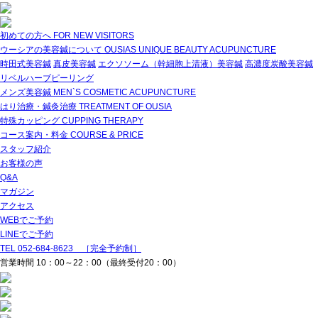
初めての方へ
FOR NEW VISITORS
ウーシアの美容鍼について
OUSIAS UNIQUE BEAUTY ACUPUNCTURE
時田式美容鍼
真皮美容鍼
エクソソーム（幹細胞上清液）美容鍼
高濃度炭酸美容鍼
リベルハーブピーリング
メンズ美容鍼
MEN`S COSMETIC ACUPUNCTURE
はり治療・鍼灸治療
TREATMENT OF OUSIA
特殊カッピング
CUPPING THERAPY
コース案内・料金
COURSE & PRICE
スタッフ紹介
お客様の声
Q&A
マガジン
アクセス
WEBでご予約
LINEでご予約
TEL 052-684-8623 ［完全予約制］
営業時間 10：00～22：00（最終受付20：00）