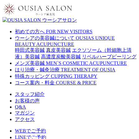
初めての方へ
FOR NEW VISITORS
ウーシアの美容鍼について
OUSIAS UNIQUE
BEAUTY ACUPUNCTURE
時田式美容鍼
真皮美容鍼
エクソソーム（幹細胞上清
液）美容鍼
高濃度炭酸美容鍼
リベルハーブピーリング
メンズ美容鍼
MEN`S COSMETIC ACUPUNCTURE
はり治療・鍼灸治療
TREATMENT OF OUSIA
特殊カッピング
CUPPING THERAPY
コース案内・料金
COURSE & PRICE
スタッフ紹介
お客様の声
Q&A
マガジン
アクセス
WEBでご予約
LINEでご予約