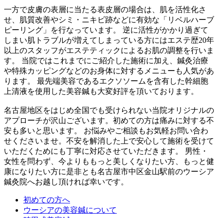
一方で皮膚の表層に当たる表皮層の場合は、肌を活性化さ
せ、肌質改善やシミ・ニキビ跡などに有効な「リベルハーブ
ピーリング」を行なっています。 逆に活性がかかり過ぎて
しまい肌トラブルが増えてしまっている方にはエステ歴20年
以上のスタッフがエステティックによるお肌の調整を行いま
す。 当院ではこれまでにご紹介した施術に加え、鍼灸治療
や特殊カッピングなどのお身体に対するメニューも人気があ
ります。 最先端美容であるエクソソームを含有した幹細胞
上清液を使用した美容鍼も大変好評を頂いております。
名古屋地区をはじめ全国でも受けられない当院オリジナルの
アプローチが沢山ございます。初めての方は痛みに対する不
安も多いと思います。 お悩みやご相談もお気軽お問い合わ
せくださいませ。不安を解消した上で安心して施術を受けて
いただくためにも丁寧に対応させていただきます。 男性・
女性を問わず、今よりももっと美しくなりたい方、もっと健
康になりたい方に是非とも名古屋市中区金山駅前のウーシア
鍼灸院へお越し頂ければ幸いです。
初めての方へ
ウーシアの美容鍼について