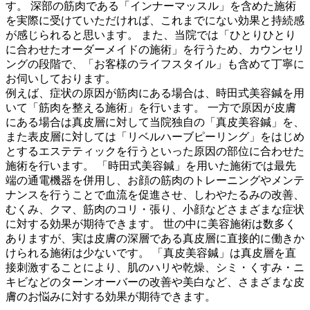
す。 深部の筋肉である「インナーマッスル」を含めた施術
を実際に受けていただければ、これまでにない効果と持続感
が感じられると思います。 また、当院では「ひとりひとり
に合わせたオーダーメイドの施術」を行うため、カウンセリ
ングの段階で、「お客様のライフスタイル」も含めて丁寧に
お伺いしております。
例えば、症状の原因が筋肉にある場合は、時田式美容鍼を用
いて「筋肉を整える施術」を行います。 一方で原因が皮膚
にある場合は真皮層に対して当院独自の「真皮美容鍼」を、
また表皮層に対しては「リベルハーブピーリング」をはじめ
とするエステティックを行うといった原因の部位に合わせた
施術を行います。 「時田式美容鍼」を用いた施術では最先
端の通電機器を併用し、お顔の筋肉のトレーニングやメンテ
ナンスを行うことで血流を促進させ、しわやたるみの改善、
むくみ、クマ、筋肉のコリ・張り、小顔などさまざまな症状
に対する効果が期待できます。 世の中に美容施術は数多く
ありますが、実は皮膚の深層である真皮層に直接的に働きか
けられる施術は少ないです。 「真皮美容鍼」は真皮層を直
接刺激することにより、肌のハリや乾燥、シミ・くすみ・ニ
キビなどのターンオーバーの改善や美白など、さまざまな皮
膚のお悩みに対する効果が期待できます。