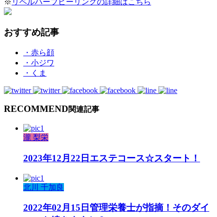
※
リベルハーブピーリングの詳細はこちら
おすすめ記事
・赤ら顔
・小ジワ
・くま
RECOMMEND
関連記事
瀧 梨栄
2023年12月22日
エステコース☆スタート！
北川 千加良
2022年02月15日
管理栄養士が指摘！そのダイ