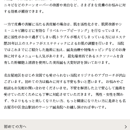
ニキビなどのターンオーバーの改善や美白など、さまざまな皮膚のお悩みに対
する効果が期待できます。
一方で皮膚の表層に当たる表皮層の場合は、肌を活性化させ、肌質改善やシ
ミ・ニキビ跡などに有効な「リベルハーブピーリング」を行なっています。
逆に活性がかかり過ぎてしまい肌トラブルが増えてしまっている方にはエステ
歴20年以上のスタッフがエステティックによるお肌の調整を行います。 当院
ではこれまでにご紹介した施術に加え、鍼灸治療や特殊カッピングなどのお身
体に対するメニューも人気があります。 最先端美容であるエクソソームを含
有した幹細胞上清液を使用した美容鍼も大変好評を頂いております。
名古屋地区をはじめ全国でも受けられない当院オリジナルのアプローチが沢山
ございます。初めての方は痛みに対する不安も多いと思います。 お悩みやご
相談もお気軽お問い合わせくださいませ。不安を解消した上で安心して施術を
受けていただくためにも丁寧に対応させていただきます。 男性・女性を問わ
ず、今よりももっと美しくなりたい方、もっと健康になりたい方に是非とも名
古屋市中区金山駅前のウーシア鍼灸院へお越し頂ければ幸いです。
初めての方へ