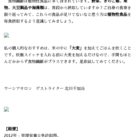
食物繊維は植物性食品に多く含まれています。
野菜、きのこ類、果
物、大豆製品や海藻類
は、普段から摂取していますか？ご自身の食事を
振り返ってみて、これらの食品が足りてないなと思う方は
植物性食品
を
毎食摂取するよう意識してみましょう。
私の個人的なおすすめは、米の中に
「大麦」
を加えてごはんを炊くこと
です。炊飯スイッチを入れる前に大麦を加えるだけなので、手間もほと
んどかからず食物繊維がプラスできます。是非試してみてください。
ウーシアサロン ゲストライター 北川千加良
【経歴】
2012年 - 管理栄養士免許取得。