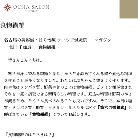
北川 千加良
2021.12.13
食物繊維
名古屋の美容鍼・はり治療 ウーシア鍼灸院
マガジン
北川 千加良
食物繊維
皆さんこんにちは。
寒さが身に染みる季節となり、からだを温めてくれる鍋や煮込み料理
を作ることが多くなりました。わたしは塩ちゃんこ鍋をよく作ります。
肉や魚はタンパク質、野菜やきのこには食物繊維、ビタミン類が含まれ
それを一度に摂取できる素晴らしい料理です。煮込み料理は野菜のかさ
が減るため、たくさん食べられることも良いですね。そこで、本日は糖
質・タンパク質・脂質・ビタミン・ミネラルに次ぐ
『第六の栄養素』
と
呼ばれている
「食物繊維」
についてお話します。
『食物繊維のはたらきは？』