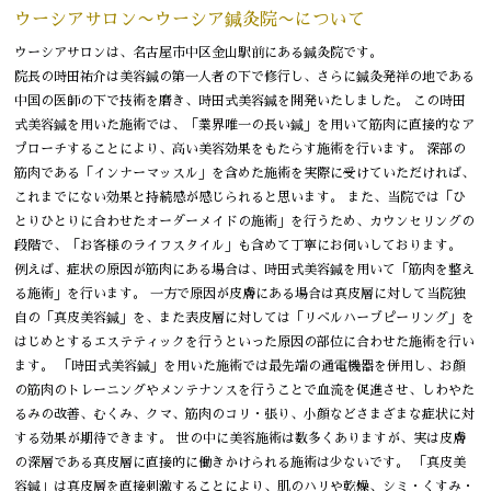
ウーシアサロン〜ウーシア鍼灸院〜について
ウーシアサロンは、名古屋市中区金山駅前にある鍼灸院です。
院長の時田祐介は美容鍼の第一人者の下で修行し、さらに鍼灸発祥の地である
中国の医師の下で技術を磨き、時田式美容鍼を開発いたしました。 この時田
式美容鍼を用いた施術では、「業界唯一の長い鍼」を用いて筋肉に直接的なア
プローチすることにより、高い美容効果をもたらす施術を行います。 深部の
筋肉である「インナーマッスル」を含めた施術を実際に受けていただければ、
これまでにない効果と持続感が感じられると思います。 また、当院では「ひ
とりひとりに合わせたオーダーメイドの施術」を行うため、カウンセリングの
段階で、「お客様のライフスタイル」も含めて丁寧にお伺いしております。
例えば、症状の原因が筋肉にある場合は、時田式美容鍼を用いて「筋肉を整え
る施術」を行います。 一方で原因が皮膚にある場合は真皮層に対して当院独
自の「真皮美容鍼」を、また表皮層に対しては「リベルハーブピーリング」を
はじめとするエステティックを行うといった原因の部位に合わせた施術を行い
ます。 「時田式美容鍼」を用いた施術では最先端の通電機器を併用し、お顔
の筋肉のトレーニングやメンテナンスを行うことで血流を促進させ、しわやた
るみの改善、むくみ、クマ、筋肉のコリ・張り、小顔などさまざまな症状に対
する効果が期待できます。 世の中に美容施術は数多くありますが、実は皮膚
の深層である真皮層に直接的に働きかけられる施術は少ないです。 「真皮美
容鍼」は真皮層を直接刺激することにより、肌のハリや乾燥、シミ・くすみ・