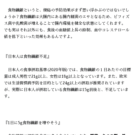
食物繊維というと、便秘の予防効果がまず思い浮かぶのではないでし
ょうか？食物繊維は大腸内にある腸内細菌のエサとなるため、ビフィズ
ス菌や乳酸菌が増えることで腸内環境を健全な状態にしてくれます。
でも実はそれ以外にも、食後の血糖値上昇の抑制、血中コレステロール
値を低下といった効果もあるんですよ。
『日本人は食物繊維不足』
日本人の食事摂取基準(2020年版)では、食物繊維の１日あたりの目標
量は成人男性で21g以上、女性は18g以上となっています。また、欧米
では生活習慣病予防を目的として24g以上の摂取が推奨されています
が、実際に日本人が摂取している食物繊維は15g前後と、不足していま
す。
『1日に5g食物繊維を増やそう』