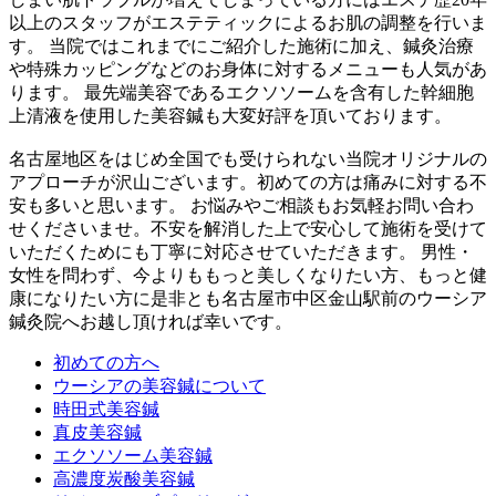
以上のスタッフがエステティックによるお肌の調整を行いま
す。 当院ではこれまでにご紹介した施術に加え、鍼灸治療
や特殊カッピングなどのお身体に対するメニューも人気があ
ります。 最先端美容であるエクソソームを含有した幹細胞
上清液を使用した美容鍼も大変好評を頂いております。
名古屋地区をはじめ全国でも受けられない当院オリジナルの
アプローチが沢山ございます。初めての方は痛みに対する不
安も多いと思います。 お悩みやご相談もお気軽お問い合わ
せくださいませ。不安を解消した上で安心して施術を受けて
いただくためにも丁寧に対応させていただきます。 男性・
女性を問わず、今よりももっと美しくなりたい方、もっと健
康になりたい方に是非とも名古屋市中区金山駅前のウーシア
鍼灸院へお越し頂ければ幸いです。
初めての方へ
ウーシアの美容鍼について
時田式美容鍼
真皮美容鍼
エクソソーム美容鍼
高濃度炭酸美容鍼