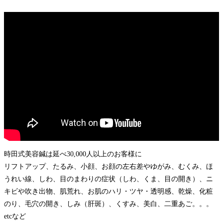
時田式美容鍼は延べ30,000人以上のお客様に
リフトアップ、たるみ、小顔、お顔の左右差やゆがみ、むくみ、ほ
うれい線、しわ、目のまわりの症状（しわ、くま、目の開き）、ニ
キビや吹き出物、肌荒れ、お肌のハリ・ツヤ・透明感、乾燥、化粧
のり、毛穴の開き、しみ（肝斑）、くすみ、美白、二重あご。。。
etcなど