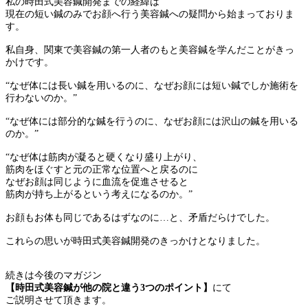
私の時田式美容鍼開発までの経緯は
現在の短い鍼のみでお顔へ行う美容鍼への疑問から始まっておりま
す。
私自身、関東で美容鍼の第一人者のもと美容鍼を学んだことがきっ
かけです。
“なぜ体には長い鍼を用いるのに、なぜお顔には短い鍼でしか施術を
行わないのか。”
“なぜ体には部分的な鍼を行うのに、なぜお顔には沢山の鍼を用いる
のか。”
“なぜ体は筋肉が凝ると硬くなり盛り上がり、
筋肉をほぐすと元の正常な位置へと戻るのに
なぜお顔は同じように血流を促進させると
筋肉が持ち上がるという考えになるのか。”
お顔もお体も同じであるはずなのに…と、矛盾だらけでした。
これらの思いが時田式美容鍼開発のきっかけとなりました。
続きは今後のマガジン
【時田式美容鍼が他の院と違う3つのポイント】
にて
ご説明させて頂きます。