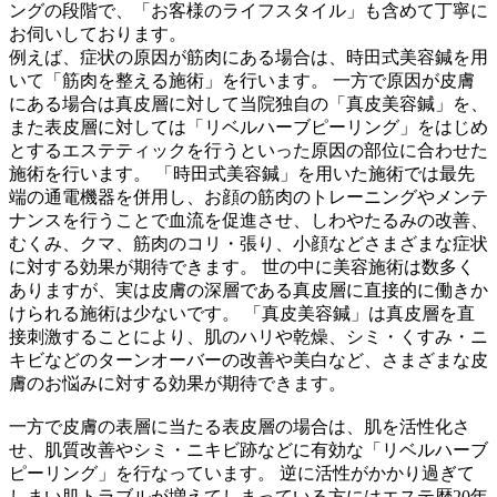
ングの段階で、「お客様のライフスタイル」も含めて丁寧に
お伺いしております。
例えば、症状の原因が筋肉にある場合は、時田式美容鍼を用
いて「筋肉を整える施術」を行います。 一方で原因が皮膚
にある場合は真皮層に対して当院独自の「真皮美容鍼」を、
また表皮層に対しては「リベルハーブピーリング」をはじめ
とするエステティックを行うといった原因の部位に合わせた
施術を行います。 「時田式美容鍼」を用いた施術では最先
端の通電機器を併用し、お顔の筋肉のトレーニングやメンテ
ナンスを行うことで血流を促進させ、しわやたるみの改善、
むくみ、クマ、筋肉のコリ・張り、小顔などさまざまな症状
に対する効果が期待できます。 世の中に美容施術は数多く
ありますが、実は皮膚の深層である真皮層に直接的に働きか
けられる施術は少ないです。 「真皮美容鍼」は真皮層を直
接刺激することにより、肌のハリや乾燥、シミ・くすみ・ニ
キビなどのターンオーバーの改善や美白など、さまざまな皮
膚のお悩みに対する効果が期待できます。
一方で皮膚の表層に当たる表皮層の場合は、肌を活性化さ
せ、肌質改善やシミ・ニキビ跡などに有効な「リベルハーブ
ピーリング」を行なっています。 逆に活性がかかり過ぎて
しまい肌トラブルが増えてしまっている方にはエステ歴20年