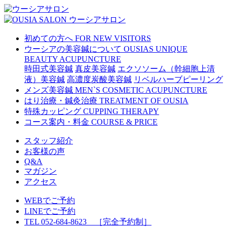
初めての方へ
FOR NEW VISITORS
ウーシアの美容鍼について
OUSIAS UNIQUE
BEAUTY ACUPUNCTURE
時田式美容鍼
真皮美容鍼
エクソソーム（幹細胞上清
液）美容鍼
高濃度炭酸美容鍼
リベルハーブピーリング
メンズ美容鍼
MEN`S COSMETIC ACUPUNCTURE
はり治療・鍼灸治療
TREATMENT OF OUSIA
特殊カッピング
CUPPING THERAPY
コース案内・料金
COURSE & PRICE
スタッフ紹介
お客様の声
Q&A
マガジン
アクセス
WEBでご予約
LINEでご予約
TEL 052-684-8623 ［完全予約制］