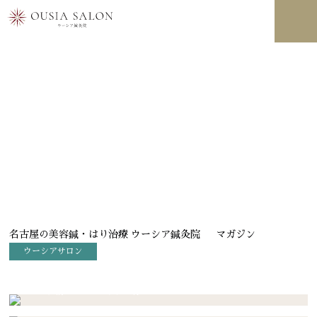
“もっと美しくなりたい全ての方へ”
OUSIA MAGAZINE
美と健康に繋がる知識を配信しております
名古屋の美容鍼・はり治療 ウーシア鍼灸院
マガジン
ウーシアサロン
ウーシアサロン
2020.10.20
マジメに消したい！ほうれい線