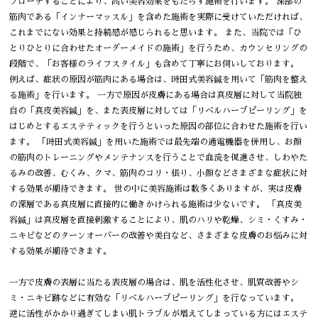
プローチすることにより、高い美容効果をもたらす施術を行います。 深部の
筋肉である「インナーマッスル」を含めた施術を実際に受けていただければ、
これまでにない効果と持続感が感じられると思います。 また、当院では「ひ
とりひとりに合わせたオーダーメイドの施術」を行うため、カウンセリングの
段階で、「お客様のライフスタイル」も含めて丁寧にお伺いしております。
例えば、症状の原因が筋肉にある場合は、時田式美容鍼を用いて「筋肉を整え
る施術」を行います。 一方で原因が皮膚にある場合は真皮層に対して当院独
自の「真皮美容鍼」を、また表皮層に対しては「リベルハーブピーリング」を
はじめとするエステティックを行うといった原因の部位に合わせた施術を行い
ます。 「時田式美容鍼」を用いた施術では最先端の通電機器を併用し、お顔
の筋肉のトレーニングやメンテナンスを行うことで血流を促進させ、しわやた
るみの改善、むくみ、クマ、筋肉のコリ・張り、小顔などさまざまな症状に対
する効果が期待できます。 世の中に美容施術は数多くありますが、実は皮膚
の深層である真皮層に直接的に働きかけられる施術は少ないです。 「真皮美
容鍼」は真皮層を直接刺激することにより、肌のハリや乾燥、シミ・くすみ・
ニキビなどのターンオーバーの改善や美白など、さまざまな皮膚のお悩みに対
する効果が期待できます。
一方で皮膚の表層に当たる表皮層の場合は、肌を活性化させ、肌質改善やシ
ミ・ニキビ跡などに有効な「リベルハーブピーリング」を行なっています。
逆に活性がかかり過ぎてしまい肌トラブルが増えてしまっている方にはエステ