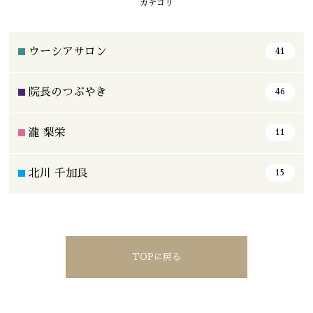
カテゴリ
ウーシアサロン
41
院長のつぶやき
46
瀧 梨栄
11
北川 千加良
15
TOPに戻る